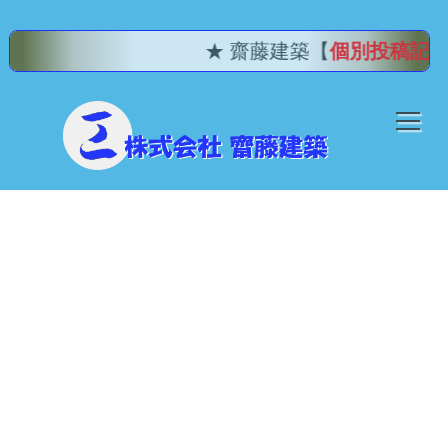
★ 齋藤建築【
個別投稿記事
：