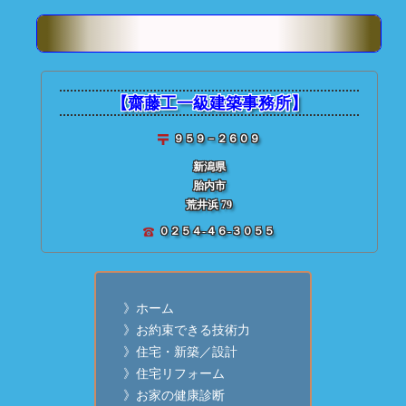
■ 投稿記事検索
★ 齋藤建築【
個別投稿記事
：
【齋藤工一級建築事務所】
９５９－２６０９
新潟県
胎内市
荒井浜 79
０２５４-４６-３０５５
》ホーム
》お約束できる技術力
》住宅・新築／設計
》住宅リフォーム
》お家の健康診断