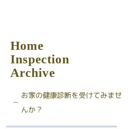
H
o
m
e
I
n
s
p
e
c
t
i
o
n
A
r
c
h
i
v
e
お家の健康診断を受けてみませ
んか？