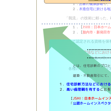
１．
お家の健康診断
や、
２．
木造住宅に於ける地
「我流」 の技術に頼った、
１．【
JSHI：日本ホー
２．【
胎内市・新発田市
にて認定される資格を保
【
住宅診断方法などにおけ
【
高い倫理観
】をもって、
とは、住宅診断のプロと
各種の検査をご希望とさ
建築・不動産取引にて
１．
住宅診断方法などにおけ
２．
高い倫理観を有する
こと
【
JSHI：日本ホームイン
「
公認ホームインスペク