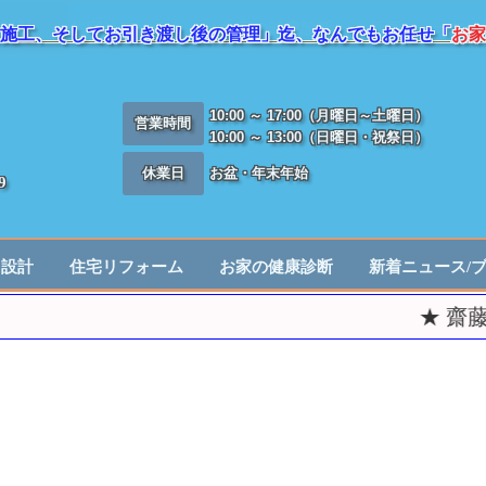
施工、そしてお引き渡し後の管理」迄、なんでもお任せ「
お家
10:00 ～ 17:00（月曜日～土曜日）
営業時間
10:00 ～ 13:00（日曜日・祝祭日）
休業日
お盆・年末年始
9
／設計
住宅リフォーム
お家の健康診断
新着ニュース/
★ 齋藤建築【
お約束で