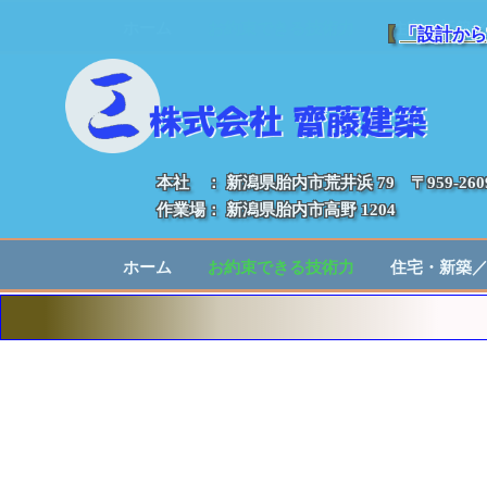
【
「設計から
本社 ： 新潟県胎内市荒井浜 79 〒959-260
作業場： 新潟県胎内市高野 1204
ホーム
お約束できる技術力
住宅・新築