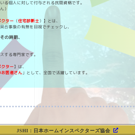
いる個人に対して付与される民間資格です。
せん）
ペクター
（
住宅診断士
）】とは、
具合事象の有無を目視でチェックし、
やその時期、
イスする専門家です。
ペクター
】は、
のお医者さん
」として、全国で活躍しています。
JSHI：日本ホームインスペクターズ協会