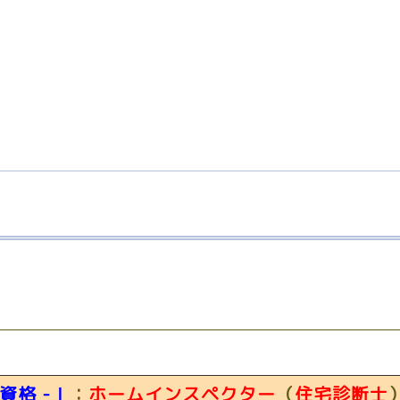
資格 -Ⅰ
：
ホームインスペクター
（
住宅診断士