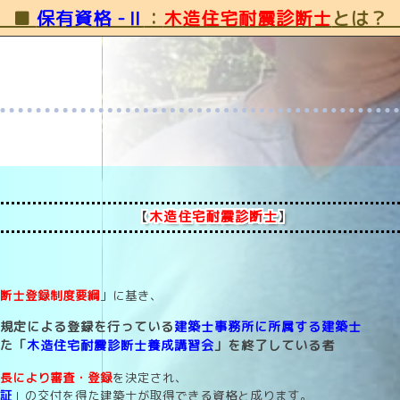
■
保有資格 -Ⅱ
：
木造住宅耐震診断士
とは
【
木造住宅耐震診断士
】
診断士登録制度要綱
」に基き、
の規定による登録を行っている
建築士事務所に所属する建築士
れた「
木造住宅耐震診断士養成講習会
」を終了している者
市長により審査・登録
を決定され、
録証
」の交付を得た建築士が取得できる資格と成ります。