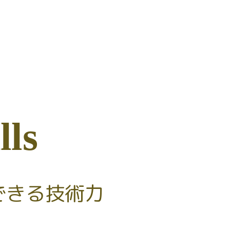
l
l
s
できる技術力