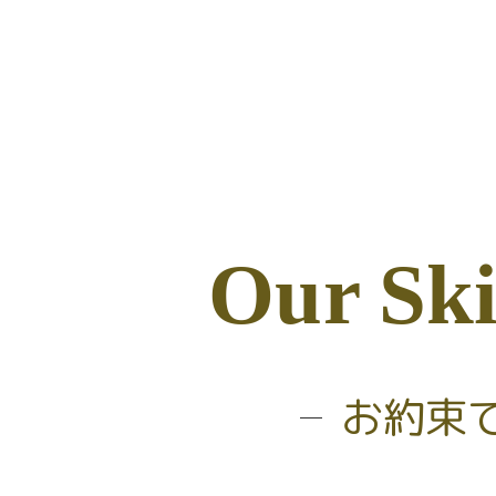
O
u
r
S
k
i
お約束