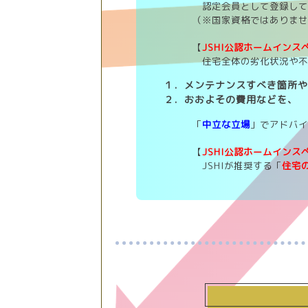
認定会員として登録して
（※国家資格ではありま
【
JSHI公認ホームインス
住宅全体の劣化状況や不
１．メンテナンスすべき箇所
２．おおよその費用などを、
「
中立な立場
」でアドバ
【
JSHI公認ホームインス
JSHIが推奨する「
住宅