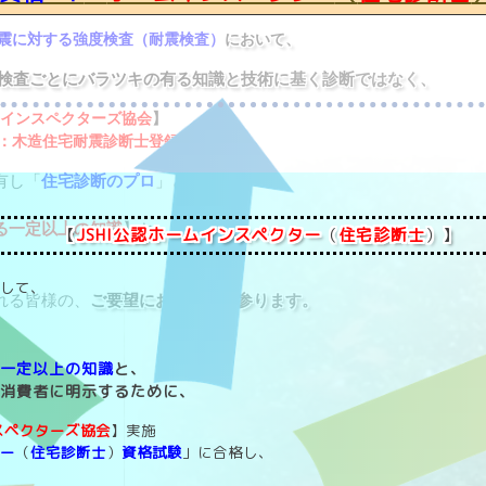
震に対する強度検査（耐震検査）
において、
検査ごとにバラツキの有る知識と技術に基く診断ではなく、
ムインスペクターズ協会
】
：木造住宅耐震診断士登録制度
】
有し「
住宅診断のプロ
」
として、
る一定以上の知識
】と、
【
JSHI公認ホームインスペクター
（
住宅診断士
）】
して、
れる皆様の、
ご要望にお応えして参ります。
、
る一定以上の知識
と、
を消費者に明示するために、
スペクターズ協会
】実施
ター
（
住宅診断士
）
資格試験
」に合格し、