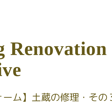
g
R
e
n
o
v
a
t
i
o
n
i
v
e
ォーム】土蔵の修理・その