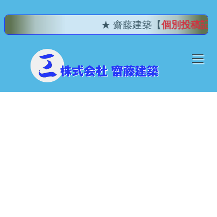
★ 齋藤建築【
個別投稿記事
：