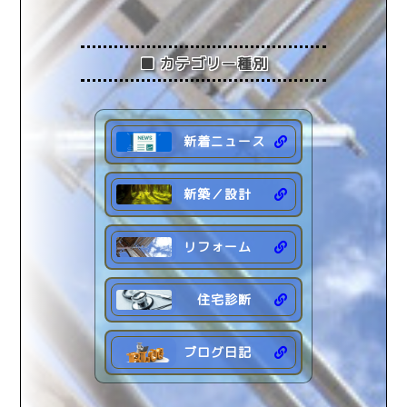
2023年3月
(1)
2023年2月
(1)
2023年1月
(1)
■ カテゴリー種別
2022年 (7)
新着ニュース
新築／設計
リフォーム
住宅診断
ブログ日記