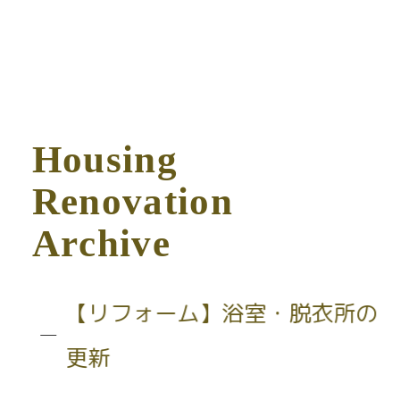
H
o
u
s
i
n
g
R
e
n
o
v
a
t
i
o
n
A
r
c
h
i
v
e
【リフォーム】浴室・脱衣所の
更新