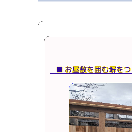
お屋敷を囲む塀をつ