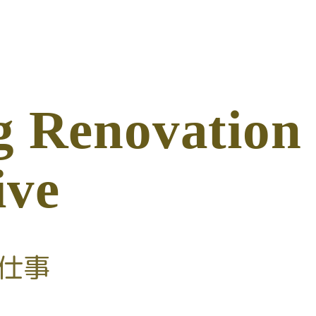
g
R
e
n
o
v
a
t
i
o
n
i
v
e
お仕事