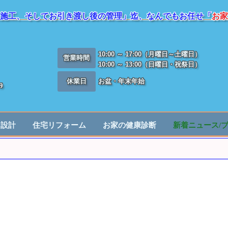
施工、そしてお引き渡し後の管理」迄、なんでもお任せ「
お家
10:00 ～ 17:00（月曜日～土曜日）
営業時間
10:00 ～ 13:00（日曜日・祝祭日）
休業日
お盆・年末年始
9
／設計
住宅リフォーム
お家の健康診断
新着ニュース/