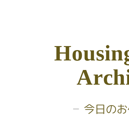
H
o
u
s
i
n
A
r
c
h
今日の