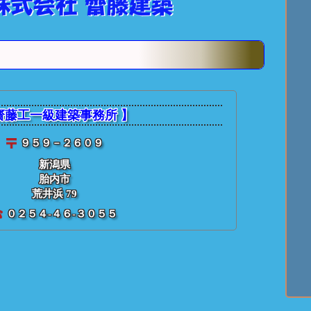
★ 齋藤建築【
個別投稿記事
：
今日
齋藤工一級建築事務所 】
９５９－２６０９
新潟県
胎内市
荒井浜 79
０２５４-４６-３０５５