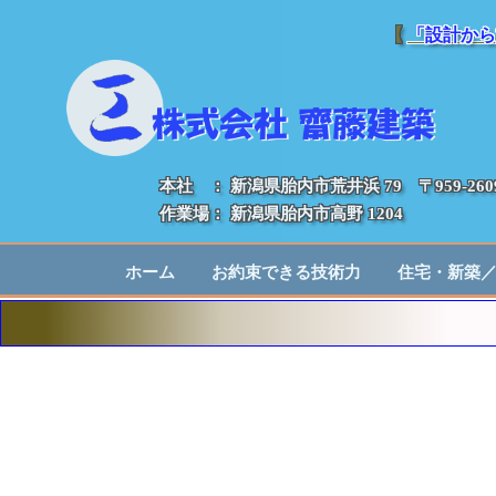
【
「設計から
本社 ： 新潟県胎内市荒井浜 79 〒959-260
作業場： 新潟県胎内市高野 1204
ホーム
お約束できる技術力
住宅・新築