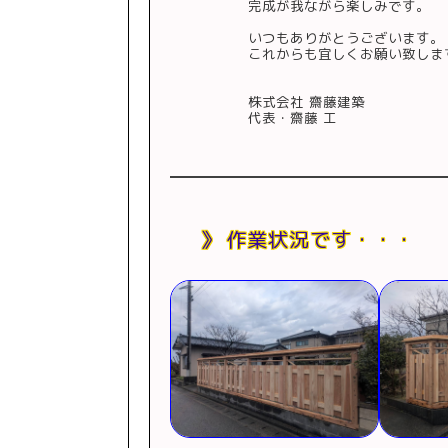
完成が我ながら楽しみです。
いつもありがとうございます。
これからも宜しくお願い致しま
株式会社 齋藤建築
scroll
代表・齋藤 工
作業状況です・・・