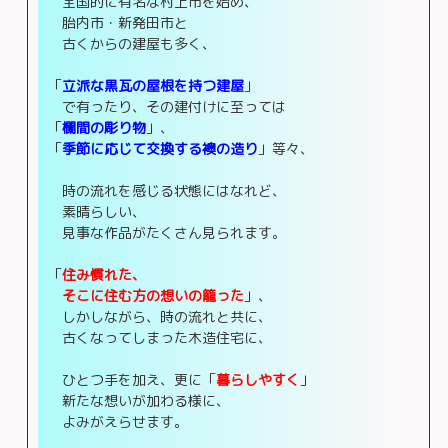
全国的に有名な村上市を始め、
胎内市・新発田市と
古くからの建屋も多く、
「
立派な黒瓦の屋根を持つ建屋
」
で有ったり、その建付けに至っては
「
欄間の彫り物
」、
「
季節に応じて交換する襖の造り
」等々、
時の流れを感じる状態にはなれど、
素晴らしい、
見事な作品がたくさん見られます。
「
住み慣れた、
そこに住む方の想いの籠った
」、
しかしながら、時の流れと共に、
古くなってしまった木造住宅に、
ひとつ手を加え、更に「
暮らしやすく
」
新たな想いが加わる様に、
よみがえらせます。