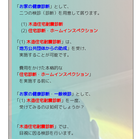
「
お家の健康診断
」として、
二つの検診（診断）を用意して居ります。
(1)
木造住宅耐震診断
(2)
住宅診断
・
ホームインスペクション
「(1)
木造住宅耐震診断
」は、
「
地方公共団体からの助成
」を受け、
実施することが可能です。
費用をかけた本格的な
「
住宅診断
・
ホームインスペクション
」
を実施する前に、
「
お家の健康診断
・
一般検診
」として、
「(1)
木造住宅耐震診断
」を一度、
受けてみるのは如何でしょうか？
「
木造住宅耐震診断
」では、
目視に因る検診を行います。