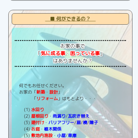
■ 何ができるの？
お家の事で
「
気に成る事
・
困っている事
」
はありませんか？
何でもお任せください。
お家の「
新築
・
設計
」
「
リフォーム
」はもとより・・・
(1)
水回り
(2)
屋根回り
・
雨漏り
/
瓦吹き替え
(3)
建付け
・
バリアフリー
/
扉
/
襖
/
障子
(4)
お庭
・
植木関係
(5)
敷地内施設
・
小屋
/
車庫