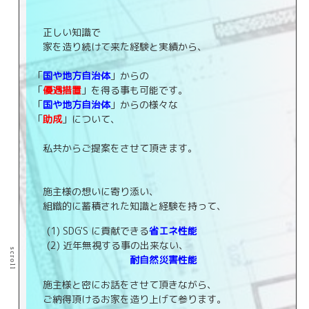
正しい知識で
家を造り続けて来た経験と実績から、
「
国や地方自治体
」からの
「
優遇措置
」を得る事も可能です。
「
国や地方自治体
」からの様々な
「
助成
」について、
私共からご提案をさせて頂きます。
施主様の想いに寄り添い、
組織的に蓄積された知識と経験を持って、
(1) SDG'S に貢献できる
省エネ性能
(2) 近年無視する事の出来ない、
scroll
耐自然災害性能
施主様と密にお話をさせて頂きながら、
ご納得頂けるお家を造り上げて参ります。