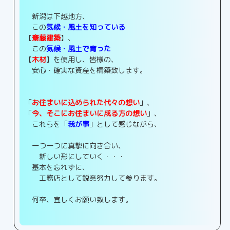
新潟は下越地方、
この
気候・風土を知っている
【
齋藤建築
】、
この
気候・風土で育った
【
木材
】を使用し、皆様の、
安心・確実な資産を構築致します。
「
お住まいに込められた代々の想い
」、
「
今、そこにお住まいに成る方の想い
」、
これらを「
我が事
」として感じながら、
一つ一つに真摯に向き合い、
新しい形にしていく・・・
基本を忘れずに、
工務店として鋭意努力して参ります。
何卒、宜しくお願い致します。