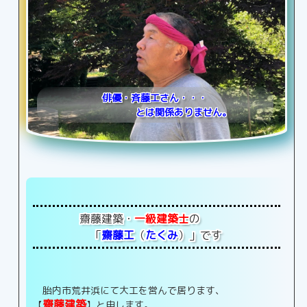
「一級建築士」、齋藤工です。
お家の新築/設計から・・・
俳優・斉藤工さん・・・
何でもお任せください！
お家のリフォーム、
とは関係ありません。
バリアフリー対策も・・・
齋藤建築・
一級建築士
の
「
齋藤工
（
たくみ
）」です
胎内市荒井浜にて大工を営んで居ります、
齋藤建築
【
】と申します。