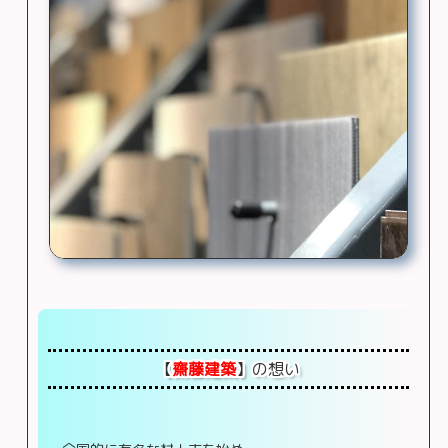
【
齋藤建築
】の想い