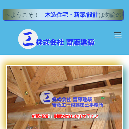
！
木造住宅・新築/設計
は勿論の事、
耐震診断
・
耐震
住宅診断：確実な資格・責任を持って当たります
新築/設計：住宅に求められる美を追求致します
新築/設計：省エネ対策も確りご提案致します
住宅診断：勿論床下も確り判定致します
住宅診断：屋根裏も確り判定致します
新築/設計：耐震対策もお任せ下さい