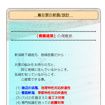
■お家の新築/設計
【
齋藤建築
】の得意技
新潟県下越地方、地域密着だから・・・
お家の悩みをお持ちの方と、
同じ地域に住んでいるからこそ、
気候を知っているからこそ、
ご提案できる事。
(1)
海辺の浜風
、
地理特性対応快適性
(2)
雪国新潟
、
季節特性対応快適性
(3) (1)/(2)を踏まえた
省エネ対策
(4) 専門知識を持っての
耐震対策