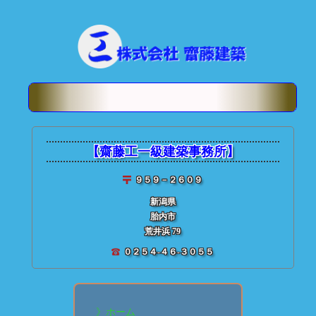
【齋藤工一級建築事務所】
９５９－２６０９
新潟県
胎内市
そ！
木造住宅・新築/設計
は勿論の事、
耐震診断
・
荒井浜 79
０２５４-４６-３０５５
》ホーム