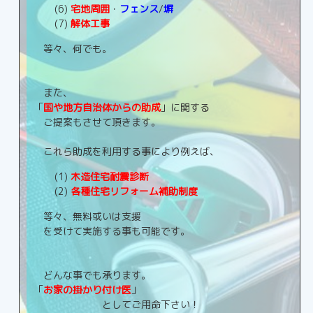
(6)
宅地周囲
・
フェンス
/
塀
(7)
解体工事
等々、何でも。
また、
「
国や地方自治体からの助成
」に関する
ご提案もさせて頂きます。
これら助成を利用する事により例えば、
(1)
木造住宅耐震診断
(2)
各種住宅リフォーム補助制度
等々、無料或いは支援
を受けて実施する事も可能です。
どんな事でも承ります。
「
お家の掛かり付け医
」
としてご用命下さい！