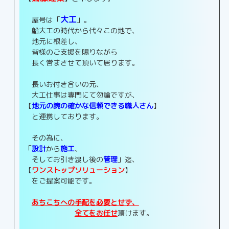
大工
屋号は「
」。
船大工の時代から代々この地で、
地元に根差し、
皆様のご支援を賜りながら
長く営まさせて頂いて居ります。
長いお付き合いの元、
大工仕事は専門にて勿論ですが、
【
地元の腕の確かな信頼できる職人さん
】
と連携しております。
その為に、
「
設計
から
施工
、
そしてお引き渡し後の
管理
」迄、
【
ワンストップソリューション
】
をご提案可能です。
あちこちへの手配を必要とせず、
全てをお任せ
頂けます。