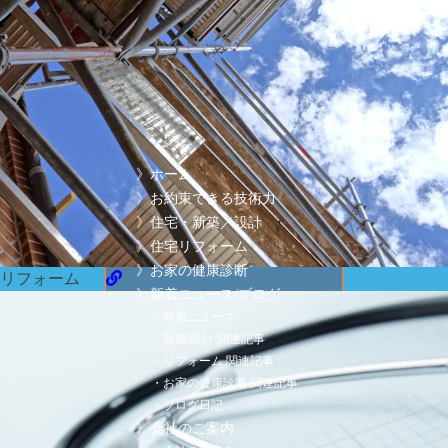
新潟県
胎内市
荒井浜 79
０２５４-４６-３０５５
》ホーム
》お約束できる技術力
》住宅・新築／設計
》住宅リフォーム
》お家の健康診断
リフォーム
》新着ニュース/ブログ
・新着ニュース
・新築/設計 関連記事
・リフォーム 関連記事
・お家の健康診断 関連記事
・ブログ日記
》会社のご案内