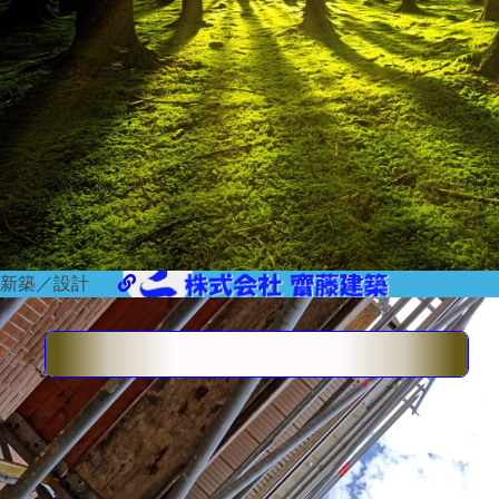
新築／設計
【
齋藤建築
】の「
ホームページ
」へようこそ！
木
scroll
【齋藤工一級建築事務所】
９５９－２６０９