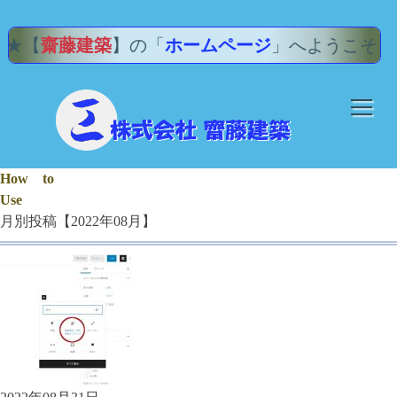
【
齋藤建築
】の「
ホームページ
」へようこそ！
木
H
o
w
t
o
U
s
e
月別投稿【2022年08月】