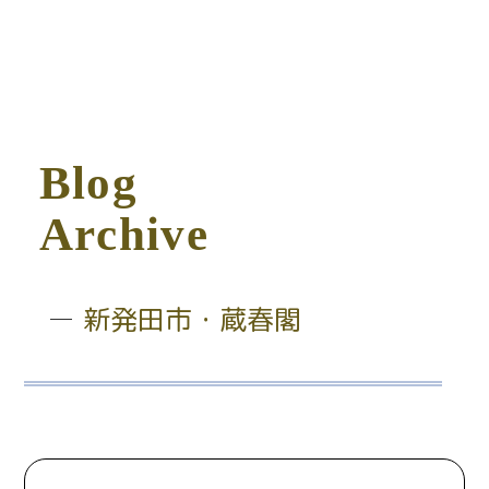
B
l
o
g
A
r
c
h
i
v
e
新発田市・蔵春閣