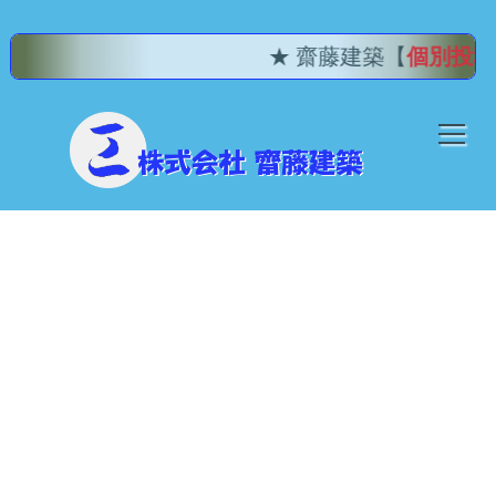
★ 齋藤建築【
個別投稿