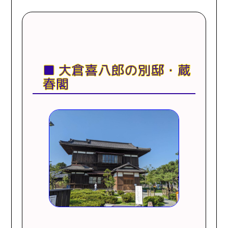
大倉喜八郎の別邸・蔵
春閣