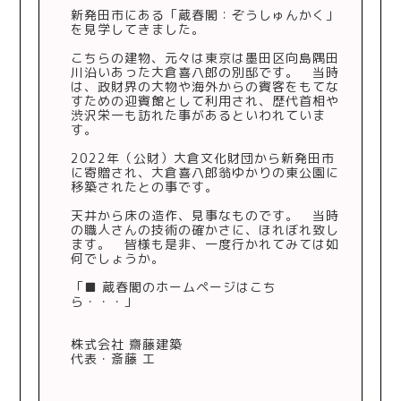
新発田市にある「蔵春閣：ぞうしゅんかく」
を見学してきました。
こちらの建物、元々は東京は墨田区向島隅田
川沿いあった大倉喜八郎の別邸です。 当時
は、政財界の大物や海外からの賓客をもてな
すための迎賓館として利用され、歴代首相や
渋沢栄一も訪れた事があるといわれていま
す。
2022年（公財）大倉文化財団から新発田市
に寄贈され、大倉喜八郎翁ゆかりの東公園に
移築されたとの事です。
天井から床の造作、見事なものです。 当時
の職人さんの技術の確かさに、ほれぼれ致し
ます。 皆様も是非、一度行かれてみては如
何でしょうか。
「■
蔵春閣のホームページはこち
ら・・・
」
株式会社 齋藤建築
代表・斎藤 工