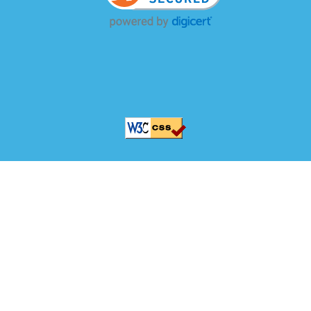
Copyright © 1630
Saitoh Architecture Co., Ltd. All Rights Reserved.
Powerd by
WaPlus Co., Ltd.