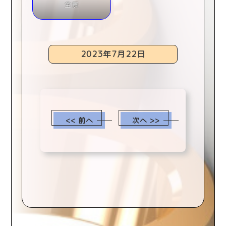
全景
2023年7月22日
<< 前へ
次へ >>
scroll