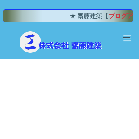
★ 齋藤建築【
ブログアー