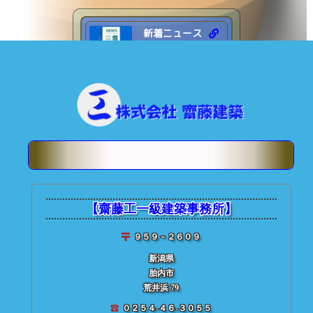
新着ニュース
新築／設計
リフォーム
住宅診断
★ 齋藤建築【
ブログアー
ブログ日記
【齋藤工一級建築事務所】
９５９－２６０９
新潟県
胎内市
■ 投稿記事検索
荒井浜 79
０２５４-４６-３０５５