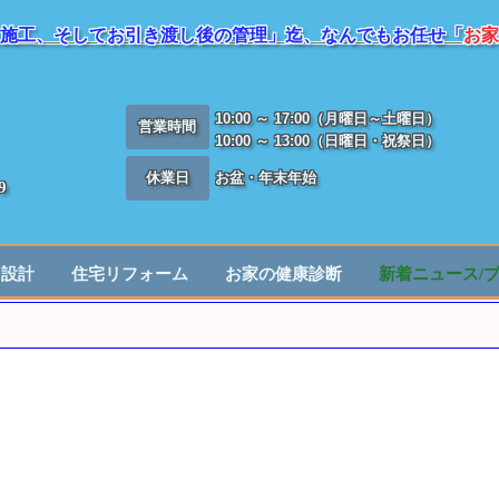
施工、そしてお引き渡し後の管理」迄、なんでもお任せ「
お家
10:00 ～ 17:00（月曜日～土曜日）
営業時間
10:00 ～ 13:00（日曜日・祝祭日）
休業日
お盆・年末年始
9
／設計
住宅リフォーム
お家の健康診断
新着ニュース/