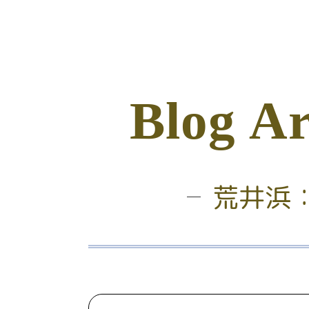
B
l
o
g
A
荒井浜