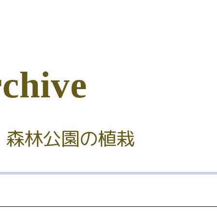
r
c
h
i
v
e
：森林公園の植栽