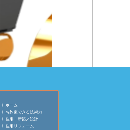
》ホーム
》お約束できる技術力
》住宅・新築／設計
》住宅リフォーム