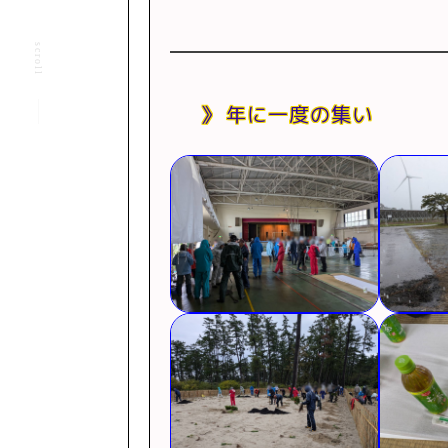
scroll
年に一度の集い