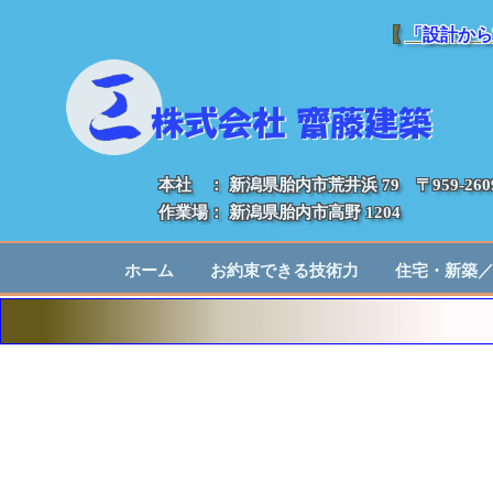
【
「設計から
本社 ： 新潟県胎内市荒井浜 79 〒959-260
作業場： 新潟県胎内市高野 1204
ホーム
お約束できる技術力
住宅・新築