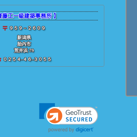
★ 齋藤建築【
個別投稿記事
：
荒井浜：
齋藤工一級建築事務所 】
９５９－２６０９
新潟県
胎内市
荒井浜 79
０２５４-４６-３０５５