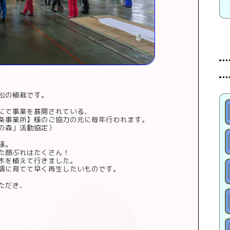
松の植栽です。
にて事業を展開されている、
条事業所】様のご協力の元に毎年行われます。
の森」活動協定
）
様。
た顔ぶれはたくさん！
木を植えて行きました。
調に育てて早く再生したいものです。
ただき、