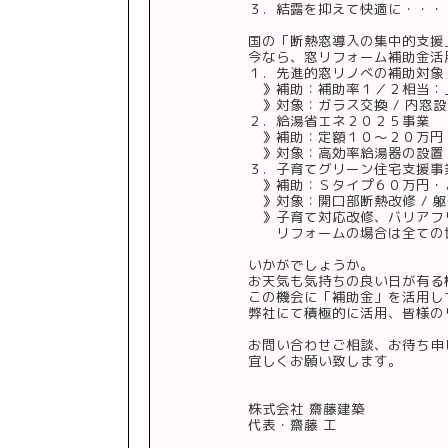
３．結露を抑えて快適に・・・
国の「断熱窓導入の集中的支援
今なら、窓リフォーム補助金活
１．先進的窓リノべの補助対象
》補助：補助率１／２相当：
》対象：ガラス交換 / 内窓設置
２．給湯省エネ２０２５事業
》補助：定額１０〜２０万円
》対象：高効率給湯器の設置
３．子育てグリーン住宅支援事
》補助：Ｓタイプ６０万円・
》対象：開口部断熱改修 / 
》子育て対応改修、バリアフ
リフォームの場合は全ての世
いかがでしょうか。
scroll
お天気も気持ちの良い日が有る
この機会に「補助金」を活用し
弊社にて積極的に活用、皆様の
お問い合わせご相談、お待ち申
宜しくお願い致します。
株式会社 齋藤建築
代表・齋藤 工