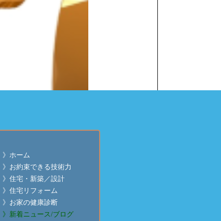
》ホーム
》お約束できる技術力
》住宅・新築／設計
》住宅リフォーム
香り】気の早い水芭蕉さん
】にて
齋藤建築の記事
を
》お家の健康診断
》新着ニュース/ブログ