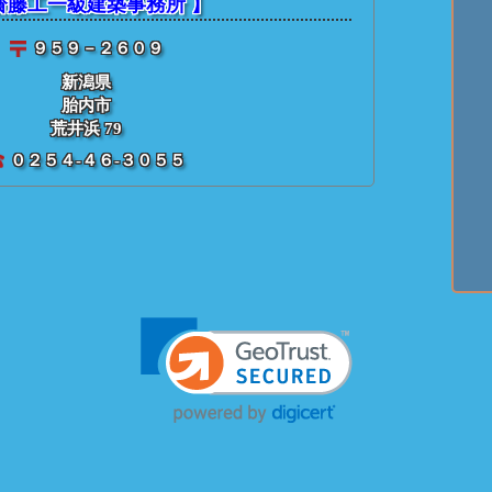
齋藤工一級建築事務所 】
９５９－２６０９
新潟県
胎内市
荒井浜 79
０２５４-４６-３０５５