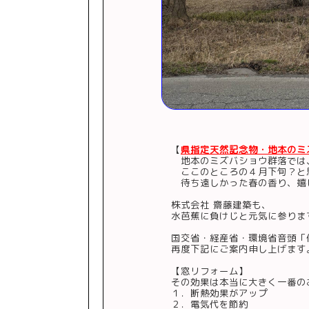
【
県指定天然記念物・地本のミ
地本のミズバショウ群落では
ここのところの４月下旬？と
待ち遠しかった春の香り、嬉
株式会社 齋藤建築も、
水芭蕉に負けじと元気に参りま
国交省・経産省・環境省音頭「
再度下記にご案内申し上げます
【窓リフォーム】
その効果は本当に大きく一番の
１．断熱効果がアップ
２．電気代を節約