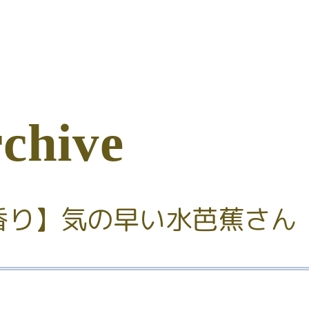
r
c
h
i
v
e
香り】気の早い水芭蕉さん