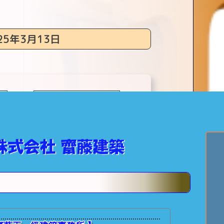
25年3月13日
次の記事へ >>
★ 齋藤建築【
個別投稿記事
：
【春の