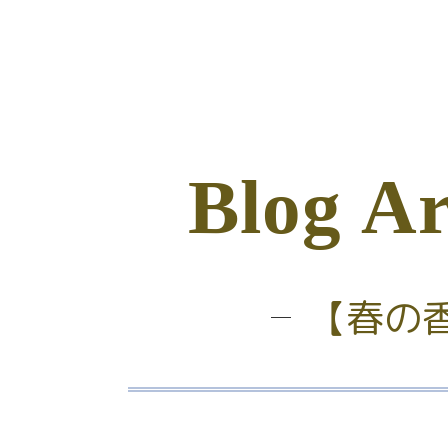
B
l
o
g
A
【春の