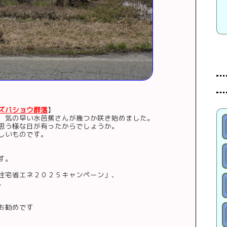
ズバショウ群落
】
、気の早い水芭蕉さんが幾つか咲き始めました。
思う様な日が有ったからでしょうか。
しいものです。
す。
住宅省エネ２０２５キャンペーン」、
。
お勧めです