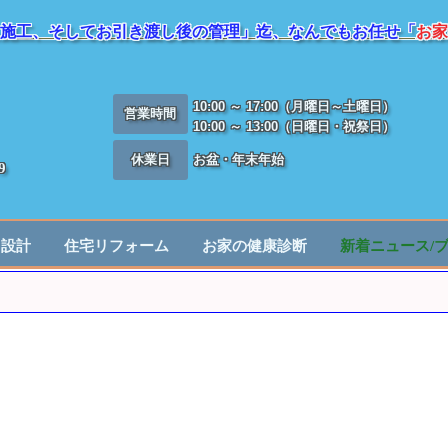
施工、そしてお引き渡し後の管理」迄、なんでもお任せ「
お家
10:00 ～ 17:00（月曜日～土曜日）
営業時間
10:00 ～ 13:00（日曜日・祝祭日）
休業日
お盆・年末年始
9
／設計
住宅リフォーム
お家の健康診断
新着ニュース/