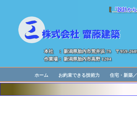
【
「設計から
本社 ： 新潟県胎内市荒井浜 79 〒959-260
作業場： 新潟県胎内市高野 1204
ホーム
お約束できる技術力
住宅・新築