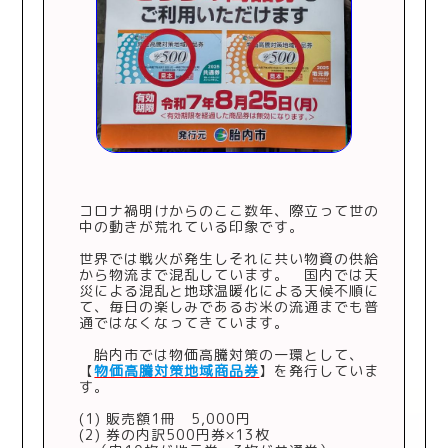
コロナ禍明けからのここ数年、際立って世の
中の動きが荒れている印象です。
世界では戦火が発生しそれに共い物資の供給
から物流まで混乱しています。 国内では天
災による混乱と地球温暖化による天候不順に
て、毎日の楽しみであるお米の流通までも普
通ではなくなってきています。
胎内市では物価高騰対策の一環として、
【
物価高騰対策地域商品券
】を発行していま
す。
(1) 販売額1冊 5,000円
(2) 券の内訳500円券×13枚