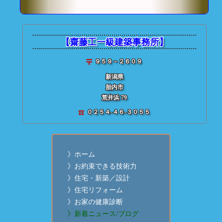
★ 齋藤建築【
個別投稿記事
【齋藤工一級建築事務所】
９５９－２６０９
新潟県
胎内市
荒井浜 79
０２５４-４６-３０５５
》ホーム
》お約束できる技術力
》住宅・新築／設計
》住宅リフォーム
》お家の健康診断
》新着ニュース/ブログ