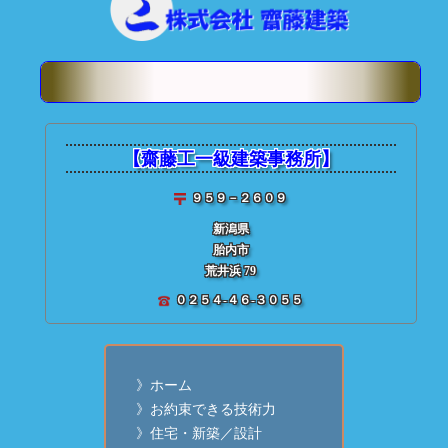
■ 投稿記事検索
★ 齋藤建築【
個別投稿記
【齋藤工一級建築事務所】
９５９－２６０９
新潟県
胎内市
荒井浜 79
０２５４-４６-３０５５
》ホーム
》お約束できる技術力
》住宅・新築／設計