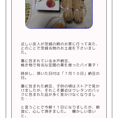
近しい友人が茨城の姉のお家に行って来た、
とのことで茨城名物のお土産を下さいまし
た。
藁に包まれている水戸納豆、
焼き物で有名な笠間の栗を使ったパイ菓子！
時折し、頂いた日付は「７月１０日」納豆の
日。
藁に包まれた納豆、子供の頃はストアで見か
けましたが、それこそ最近はウレタンのパッ
クに包まれた品が多く見かけなくなりまし
た・・・
と言うことで今朝１１日になりましたが、朝
食に、心して頂きました。 懐かしい思い
と、