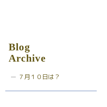
B
l
o
g
A
r
c
h
i
v
e
７月１０日は？