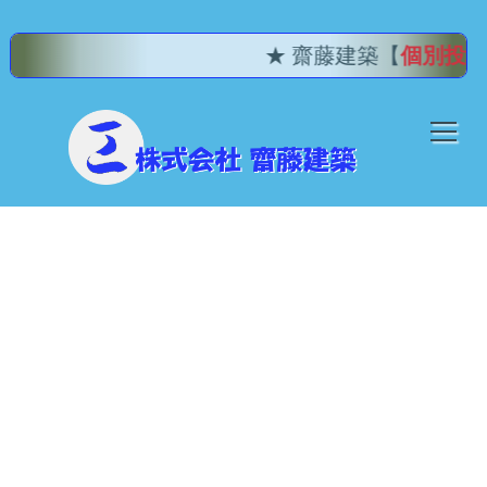
★ 齋藤建築【
個別投稿記