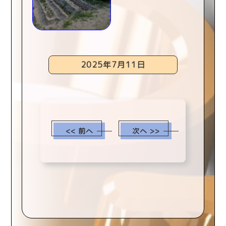
scroll
2025年7月11日
<< 前へ
次へ >>