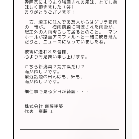
雰囲気によりより強調される風味、とても美
味しく頂きました（笑）
ありがとうございます！
一方、埼玉に住んでる友人からはゲリラ豪雨
の一報が。 梅雨前線に刺激された雨雲が、
想定外の大雨降らして居るとのこと。 マン
ホールが路面アスファルトと一緒に吹き飛ん
だりと、ニュースになっていましたね。
被害に遭われた皆様、
心よりお見舞い申し上げます。
こちら新潟県？荒井浜だけ？
雨が欲しいです。
最近話題の田んぼも、畑も、
雨が欲しいです。
畑仕事で見る夕日が綺麗・・・
株式会社 齋藤建築
代表・齋藤 工