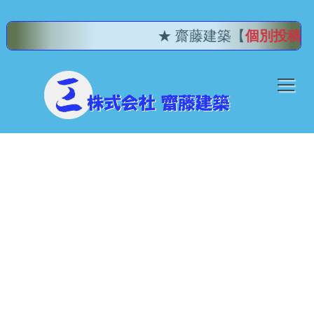
★ 齋藤建築【
個別投稿記