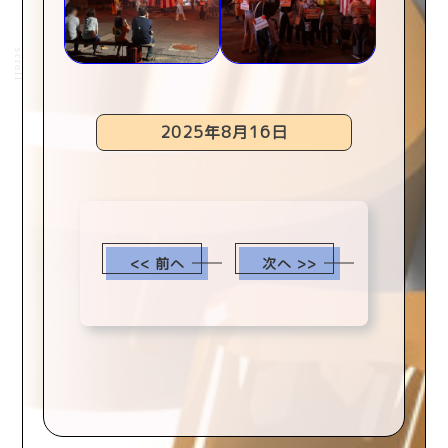
scroll
2025年8月16日
<< 前へ
次へ >>