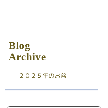
B
l
o
g
A
r
c
h
i
v
e
２０２５年のお盆