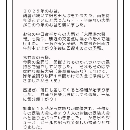
２０２５年のお盆。
酷暑が続いて畑も田んぼもカラカラ、雨を待
ち望んでいたと思ったら・・・半端ない大雨
がこの今年のお盆を襲いました。
お盆の中日夜半からの大雨で「大雨洪水警
報」も発令、駅近の交差点は浸水の恐れで通
行止め。 一方で天気予報、お盆最終日雨は
午前中で上がり午後は回復するとの予報。
荒井浜の皆様、
今晩の盆踊り、開催されるのかハラハラの気
持ちで過ごしていました。 それもそのはず
盆踊り仮装大会（豪華景品あり）にむけて、
昨年盆踊り以降１年間かけて入念に準備して
きましたから（笑）
昼過ぎ、薄日も差してくると櫓組が始まりま
した。 盆踊りを楽しみにしてる皆様、一気
に気分爆上がり！
無事に１８時から盆踊りが開催され、子供た
ちの仮装大会に始まり大人の皆様の仮装大会
へと盛り上がっていきました。 かき氷やジ
ュース・ビールも配られて楽しい盆踊りとな
りました。