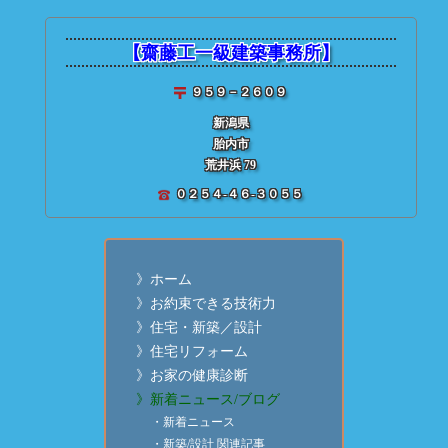
★ 齋藤建築【
個別投稿記
【齋藤工一級建築事務所】
■ 投稿記事検索
９５９－２６０９
新潟県
胎内市
荒井浜 79
０２５４-４６-３０５５
》ホーム
》お約束できる技術力
》住宅・新築／設計
》住宅リフォーム
》お家の健康診断
》新着ニュース/ブログ
・新着ニュース
・新築/設計 関連記事